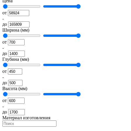
Цена
от
-
до
Ширина (мм)
от
-
до
Глубина (мм)
от
-
до
Высота (мм)
от
-
до
Материал изготовления