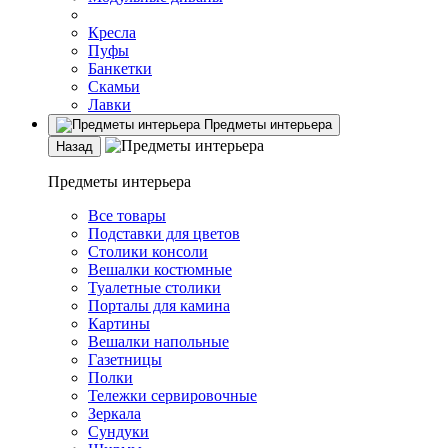
Кресла
Пуфы
Банкетки
Скамьи
Лавки
Предметы интерьера
Назад
Предметы интерьера
Все товары
Подставки для цветов
Столики консоли
Вешалки костюмные
Туалетные столики
Порталы для камина
Картины
Вешалки напольные
Газетницы
Полки
Тележки сервировочные
Зеркала
Сундуки