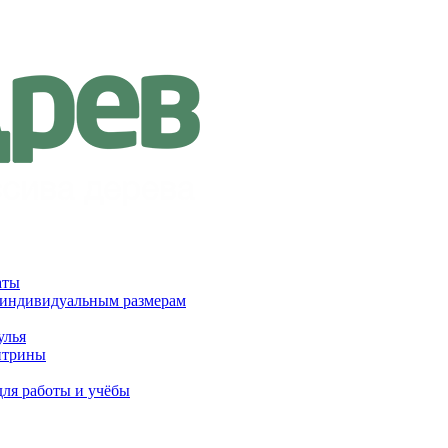
аты
 индивидуальным размерам
улья
итрины
для работы и учёбы