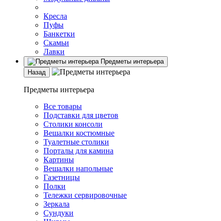
Кресла
Пуфы
Банкетки
Скамьи
Лавки
Предметы интерьера
Назад
Предметы интерьера
Все товары
Подставки для цветов
Столики консоли
Вешалки костюмные
Туалетные столики
Порталы для камина
Картины
Вешалки напольные
Газетницы
Полки
Тележки сервировочные
Зеркала
Сундуки