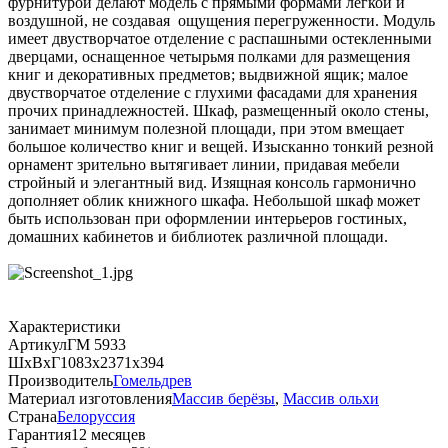
фурнитурой делают модель с прямыми формами легкой и
воздушной, не создавая ощущения перегруженности. Модуль
имеет двустворчатое отделение с распашными остекленными
дверцами, оснащенное четырьмя полками для размещения
книг и декоративных предметов; выдвижной ящик; малое
двустворчатое отделение с глухими фасадами для хранения
прочих принадлежностей. Шкаф, размещенный около стены,
занимает минимум полезной площади, при этом вмещает
большое количество книг и вещей. Изысканно тонкий резной
орнамент зрительно вытягивает линии, придавая мебели
стройный и элегантный вид. Изящная консоль гармонично
дополняет облик книжного шкафа. Небольшой шкаф может
быть использован при оформлении интерьеров гостиных,
домашних кабинетов и библиотек различной площади.
Характеристики
Артикул
ГМ 5933
ШхВхГ
1083х2371х394
Производитель
Гомельдрев
Материал изготовления
Массив берёзы
,
Массив ольхи
Страна
Белоруссия
Гарантия
12 месяцев