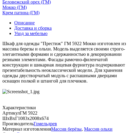
Беловежский орех (ГМ)
Мокко (ГМ)
Крем патина (ГМ)
Описание
Доставка и сборка
Уход за мебелью
Шкаф для одежды "Престиж" ГМ 5922 Мокко изготовлен из
массива березы и ольхи. Модель выделяется своими строго-
элегантными формами и сдержанностью в декорировании
резными элементами. Фасады рамочно-филенчатой
конструкции и шикарная лицевая фурнитура подчеркивают
презентабельность неоклассической модели. Для хранения
одежды двустворчатый модуль с распашными дверцами
оснащен полкой и штангой для плечиков.
Характеристики
Артикул
ГМ 5922
ШхВхГ
1083х2008х674
Производитель
Гомельдрев
Материал изготовления
Массив берёзы
,
Массив ольхи