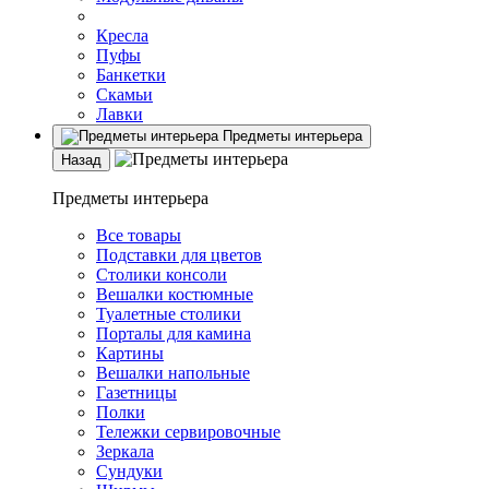
Кресла
Пуфы
Банкетки
Скамьи
Лавки
Предметы интерьера
Назад
Предметы интерьера
Все товары
Подставки для цветов
Столики консоли
Вешалки костюмные
Туалетные столики
Порталы для камина
Картины
Вешалки напольные
Газетницы
Полки
Тележки сервировочные
Зеркала
Сундуки