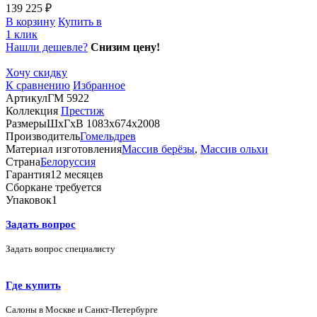
139 225 ₽
В корзину
Купить в
1 клик
Нашли дешевле?
Снизим цену!
Хочу скидку
К сравнению
Избранное
Артикул
ГМ 5922
Коллекция
Престиж
Размеры
ШхГхВ 1083х674х2008
Производитель
Гомельдрев
Материал изготовления
Массив берёзы
,
Массив ольхи
Страна
Белоруссия
Гарантия
12 месяцев
Сборка
не требуется
Упаковок
1
Задать вопрос
Задать вопрос специалисту
Где купить
Салоны в Москве и Санкт-Петербурге