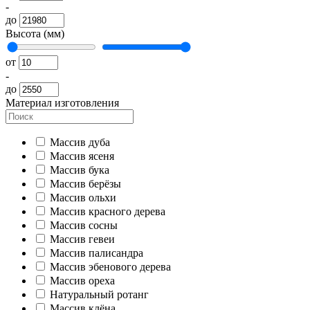
-
до
Высота (мм)
от
-
до
Материал изготовления
Массив дуба
Массив ясеня
Массив бука
Массив берёзы
Массив ольхи
Массив красного дерева
Массив сосны
Массив гевеи
Массив палисандра
Массив эбенового дерева
Массив ореха
Натуральный ротанг
Массив клёна