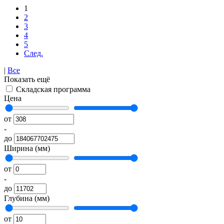
1
2
3
4
5
След.
|
Все
Показать ещё
Складская программа
Цена
от
-
до
Ширина (мм)
от
-
до
Глубина (мм)
от