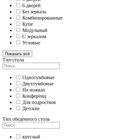
6 дверей
Без зеркала
Комбинированные
Купе
Модульный
С зеркалом
Угловые
Показать всё
Тип стола
Однотумбовые
Двухтумбовые
На ножках
Конференц
Для подростков
Детские
Тип обеденного стола
круглый