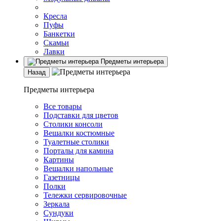
Кресла
Пуфы
Банкетки
Скамьи
Лавки
Предметы интерьера
Назад
Предметы интерьера
Все товары
Подставки для цветов
Столики консоли
Вешалки костюмные
Туалетные столики
Порталы для камина
Картины
Вешалки напольные
Газетницы
Полки
Тележки сервировочные
Зеркала
Сундуки