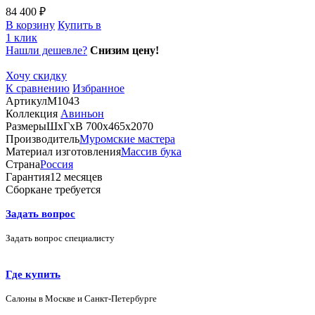
84 400 ₽
В корзину
Купить в
1 клик
Нашли дешевле?
Снизим цену!
Хочу скидку
К сравнению
Избранное
Артикул
М1043
Коллекция
Авиньон
Размеры
ШхГхВ 700х465х2070
Производитель
Муромские мастера
Материал изготовления
Массив бука
Страна
Россия
Гарантия
12 месяцев
Сборка
не требуется
Задать вопрос
Задать вопрос специалисту
Где купить
Салоны в Москве и Санкт-Петербурге