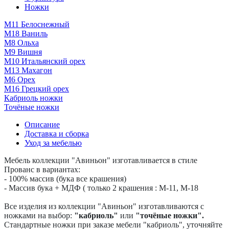
Ножки
М11 Белоснежный
М18 Ваниль
M8 Ольха
М9 Вишня
М10 Итальянский орех
М13 Махагон
М6 Орех
М16 Грецкий орех
Кабриоль ножки
Точёные ножки
Описание
Доставка и сборка
Уход за мебелью
Мебель коллекции "Авиньон" изготавливается в стиле
Прованс в вариантах:
- 100% массив (бука все крашения)
- Массив бука + МДФ ( только 2 крашения : M-11, M-18
Все изделия из коллекции "Авиньон" изготавливаются с
ножками на выбор:
"кабриоль"
или
"точёные ножки".
Стандартные ножки при заказе мебели "кабриоль", уточняйте