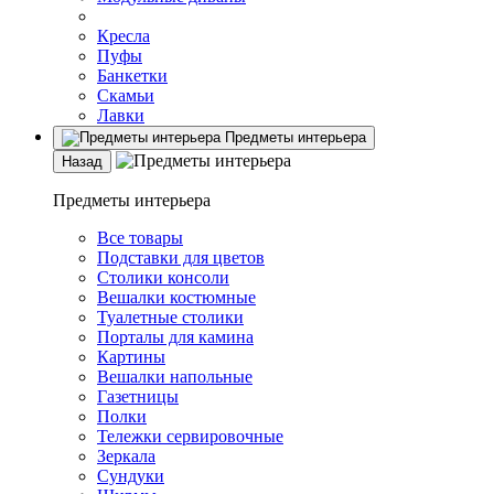
Кресла
Пуфы
Банкетки
Скамьи
Лавки
Предметы интерьера
Назад
Предметы интерьера
Все товары
Подставки для цветов
Столики консоли
Вешалки костюмные
Туалетные столики
Порталы для камина
Картины
Вешалки напольные
Газетницы
Полки
Тележки сервировочные
Зеркала
Сундуки