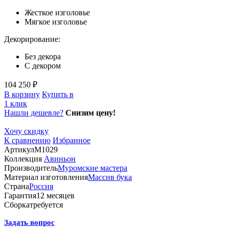
Жесткое изголовье
Мягкое изголовье
Декорирование:
Без декора
С декором
104 250 ₽
В корзину
Купить в
1 клик
Нашли дешевле?
Снизим цену!
Хочу скидку
К сравнению
Избранное
Артикул
М1029
Коллекция
Авиньон
Производитель
Муромские мастера
Материал изготовления
Массив бука
Страна
Россия
Гарантия
12 месяцев
Сборка
требуется
Задать вопрос