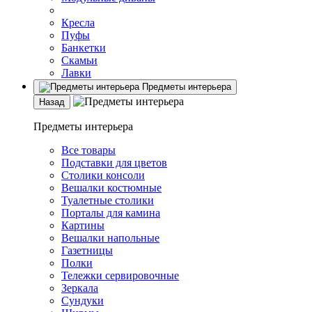
Кресла
Пуфы
Банкетки
Скамьи
Лавки
Предметы интерьера
Назад
Предметы интерьера
Все товары
Подставки для цветов
Столики консоли
Вешалки костюмные
Туалетные столики
Порталы для камина
Картины
Вешалки напольные
Газетницы
Полки
Тележки сервировочные
Зеркала
Сундуки