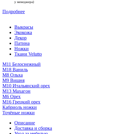
у менеджера)
Подробнее
Выкрасы
Экокожа
Декор
Патина
Ножки
Ткани Velutto
М11 Белоснежный
М18 Ваниль
M8 Ольха
М9 Вишня
М10 Итальянский орех
М13 Махагон
М6 Орех
М16 Грецкий орех
Кабриоль ножки
Точёные ножки
Описание
Доставка и сборка
Уход за мебелью