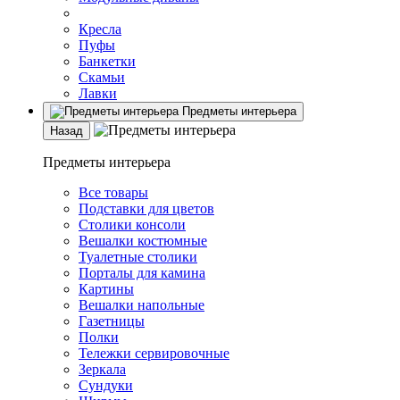
Кресла
Пуфы
Банкетки
Скамьи
Лавки
Предметы интерьера
Назад
Предметы интерьера
Все товары
Подставки для цветов
Столики консоли
Вешалки костюмные
Туалетные столики
Порталы для камина
Картины
Вешалки напольные
Газетницы
Полки
Тележки сервировочные
Зеркала
Сундуки