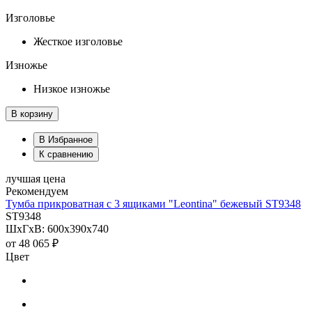
Изголовье
Жесткое изголовье
Изножье
Низкое изножье
В корзину
В Избранное
К сравнению
лучшая цена
Рекомендуем
Тумба прикроватная с 3 ящиками "Leontina" бежевый ST9348
ST9348
ШхГхВ: 600х390х740
от
48 065 ₽
Цвет