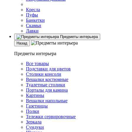
Кресла
Пуфы
Банкетки
Скамьи
Лавки
Предметы интерьера
Назад
Предметы интерьера
Все товары
Подставки для цветов
Столики консоли
Вешалки костюмные
Туалетные столики
Порталы для камина
Картины
Вешалки напольные
Газетницы
Полки
Тележки сервировочные
Зеркала
Сундуки