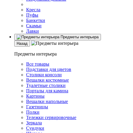
Кресла
Пуфы
Банкетки
Скамьи
Лавки
Предметы интерьера
Назад
Предметы интерьера
Все товары
Подставки для цветов
Столики консоли
Вешалки костюмные
Туалетные столики
Порталы для камина
Картины
Вешалки напольные
Газетницы
Полки
Тележки сервировочные
Зеркала
Сундуки