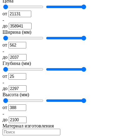
Цена
от
-
до
Ширина (мм)
от
-
до
Глубина (мм)
от
-
до
Высота (мм)
от
-
до
Материал изготовления