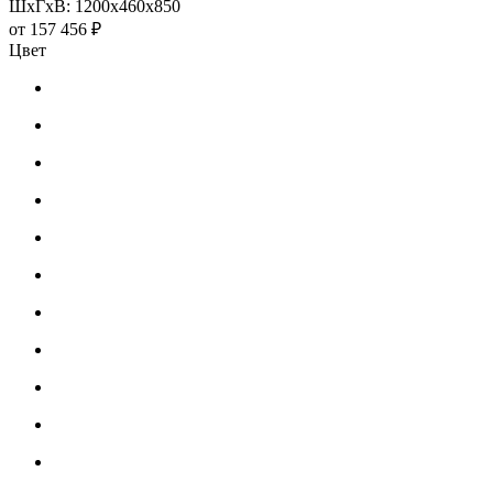
ШхГхВ: 1200х460х850
от
157 456 ₽
Цвет