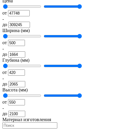
Цена
от
-
до
Ширина (мм)
от
-
до
Глубина (мм)
от
-
до
Высота (мм)
от
-
до
Материал изготовления