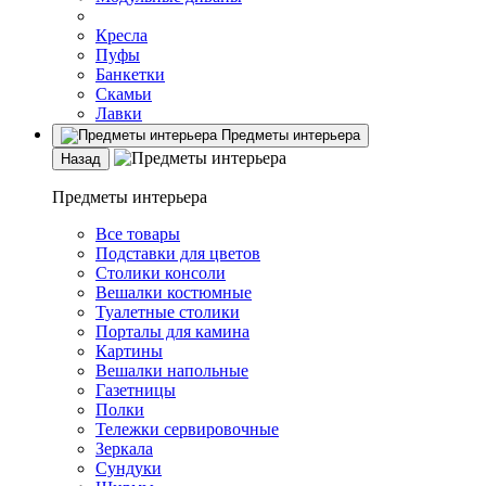
Кресла
Пуфы
Банкетки
Скамьи
Лавки
Предметы интерьера
Назад
Предметы интерьера
Все товары
Подставки для цветов
Столики консоли
Вешалки костюмные
Туалетные столики
Порталы для камина
Картины
Вешалки напольные
Газетницы
Полки
Тележки сервировочные
Зеркала
Сундуки