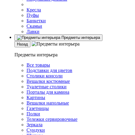
Кресла
Пуфы
Банкетки
Скамьи
Лавки
Предметы интерьера
Назад
Предметы интерьера
Все товары
Подставки для цветов
Столики консоли
Вешалки костюмные
Туалетные столики
Порталы для камина
Картины
Вешалки напольные
Газетницы
Полки
Тележки сервировочные
Зеркала
Сундуки