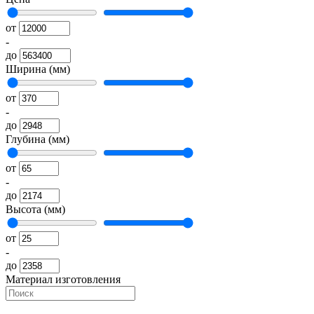
от
-
до
Ширина (мм)
от
-
до
Глубина (мм)
от
-
до
Высота (мм)
от
-
до
Материал изготовления