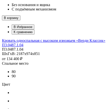
Без основания и ящика
С подъёмным механизмом
В корзину
В Избранное
К сравнению
Кровать односпальная с высоким изножьем «Верди Классик»
П3.0487.1.04
П3.0487.1.04
ШхГхВ: 2187х974х851
от
134 400 ₽
Спальное место
80
90
Цвет