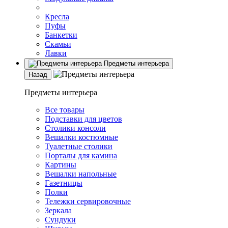
Кресла
Пуфы
Банкетки
Скамьи
Лавки
Предметы интерьера
Назад
Предметы интерьера
Все товары
Подставки для цветов
Столики консоли
Вешалки костюмные
Туалетные столики
Порталы для камина
Картины
Вешалки напольные
Газетницы
Полки
Тележки сервировочные
Зеркала
Сундуки