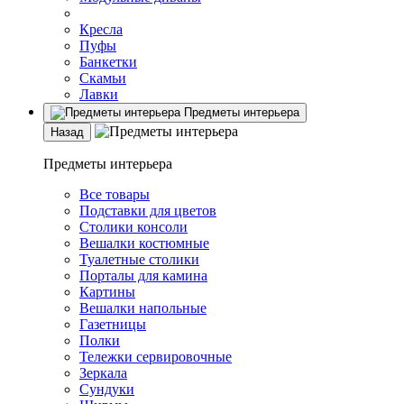
Кресла
Пуфы
Банкетки
Скамьи
Лавки
Предметы интерьера
Назад
Предметы интерьера
Все товары
Подставки для цветов
Столики консоли
Вешалки костюмные
Туалетные столики
Порталы для камина
Картины
Вешалки напольные
Газетницы
Полки
Тележки сервировочные
Зеркала
Сундуки