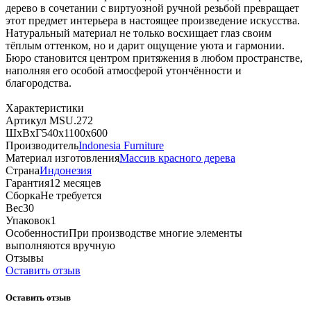
дерево в сочетании с виртуозной ручной резьбой превращает
этот предмет интерьера в настоящее произведение искусства.
Натуральный материал не только восхищает глаз своим
тёплым оттенком, но и дарит ощущение уюта и гармонии.
Бюро становится центром притяжения в любом пространстве,
наполняя его особой атмосферой утончённости и
благородства.
Характеристики
Артикул
MSU.272
ШхВхГ
540х1100х600
Производитель
Indonesia Furniture
Материал изготовления
Массив красного дерева
Страна
Индонезия
Гарантия
12 месяцев
Сборка
Не требуется
Вес
30
Упаковок
1
Особенности
При производстве многие элементы
выполняются вручную
Отзывы
Оставить отзыв
Оставить отзыв