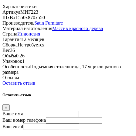
Характеристики
Артикул
МИГ223
ШхВхГ
550х870х550
Производитель
Satin Furniture
Материал изготовления
Массив красного дерева
Страна
Индонезия
Гарантия
12 месяцев
Сборка
Не требуется
Вес
36
Объём
0.26
Упаковок
1
Особенности
Подъемная столешница, 17 ящиков разного
размера
Отзывы
Оставить отзыв
Оставить отзыв
×
Ваше имя
Ваш номер телефона
Ваш email