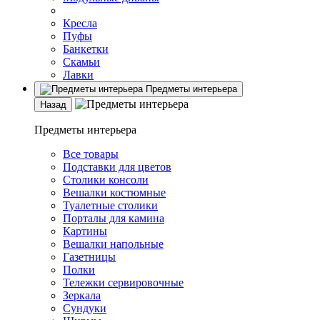
Кресла
Пуфы
Банкетки
Скамьи
Лавки
Предметы интерьера
Назад
Предметы интерьера
Все товары
Подставки для цветов
Столики консоли
Вешалки костюмные
Туалетные столики
Порталы для камина
Картины
Вешалки напольные
Газетницы
Полки
Тележки сервировочные
Зеркала
Сундуки