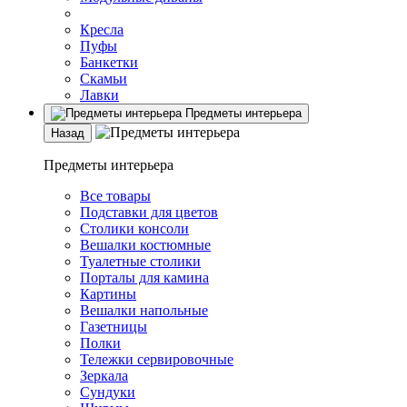
Кресла
Пуфы
Банкетки
Скамьи
Лавки
Предметы интерьера
Назад
Предметы интерьера
Все товары
Подставки для цветов
Столики консоли
Вешалки костюмные
Туалетные столики
Порталы для камина
Картины
Вешалки напольные
Газетницы
Полки
Тележки сервировочные
Зеркала
Сундуки