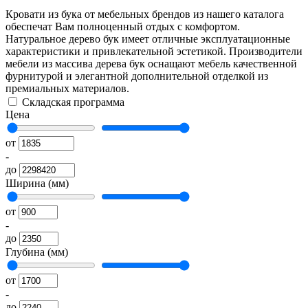
Кровати из бука от мебельных брендов из нашего каталога
обеспечат Вам полноценный отдых с комфортом.
Натуральное дерево бук имеет отличные эксплуатационные
характеристики и привлекательной эстетикой. Производители
мебели из массива дерева бук оснащают мебель качественной
фурнитурой и элегантной дополнительной отделкой из
премиальных материалов.
Складская программа
Цена
от
-
до
Ширина (мм)
от
-
до
Глубина (мм)
от
-
до