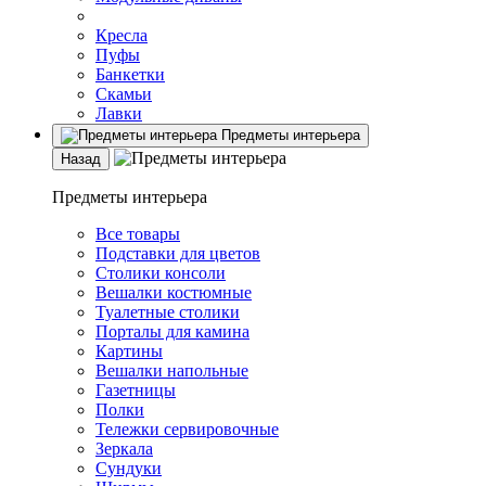
Кресла
Пуфы
Банкетки
Скамьи
Лавки
Предметы интерьера
Назад
Предметы интерьера
Все товары
Подставки для цветов
Столики консоли
Вешалки костюмные
Туалетные столики
Порталы для камина
Картины
Вешалки напольные
Газетницы
Полки
Тележки сервировочные
Зеркала
Сундуки