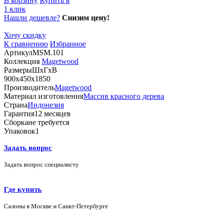
В корзину
Купить в
1 клик
Нашли дешевле?
Снизим цену!
Хочу скидку
К сравнению
Избранное
Артикул
MSM.101
Коллекция
Magetwood
Размеры
ШхГхВ
900х450х1850
Производитель
Magetwood
Материал изготовления
Массив красного дерева
Страна
Индонезия
Гарантия
12 месяцев
Сборка
не требуется
Упаковок
1
Задать вопрос
Задать вопрос специалисту
Где купить
Салоны в Москве и Санкт-Петербурге