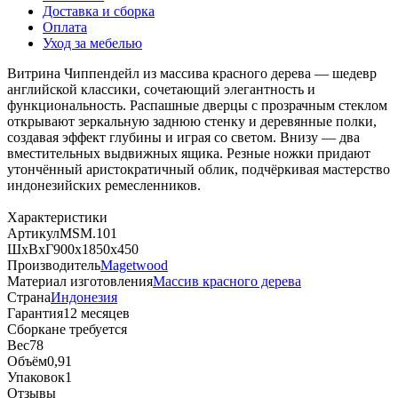
Доставка и сборка
Оплата
Уход за мебелью
Витрина Чиппендейл из массива красного дерева — шедевр
английской классики, сочетающий элегантность и
функциональность. Распашные дверцы с прозрачным стеклом
открывают зеркальную заднюю стенку и деревянные полки,
создавая эффект глубины и играя со светом. Внизу — два
вместительных выдвижных ящика. Резные ножки придают
утончённый аристократичный облик, подчёркивая мастерство
индонезийских ремесленников.
Характеристики
Артикул
MSM.101
ШхВхГ
900х1850х450
Производитель
Magetwood
Материал изготовления
Массив красного дерева
Страна
Индонезия
Гарантия
12 месяцев
Сборка
не требуется
Вес
78
Объём
0,91
Упаковок
1
Отзывы