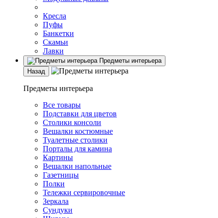
Кресла
Пуфы
Банкетки
Скамьи
Лавки
Предметы интерьера
Назад
Предметы интерьера
Все товары
Подставки для цветов
Столики консоли
Вешалки костюмные
Туалетные столики
Порталы для камина
Картины
Вешалки напольные
Газетницы
Полки
Тележки сервировочные
Зеркала
Сундуки