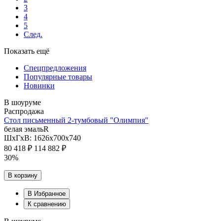
3
4
5
След.
Показать ещё
Спецпредложения
Популярные товары
Новинки
В шоуруме
Распродажа
Стол письменный 2-тумбовый "Олимпия"
белая эмальR
ШхГхВ: 1626х700х740
80 418 ₽
114 882 ₽
30%
В корзину
В Избранное
К сравнению