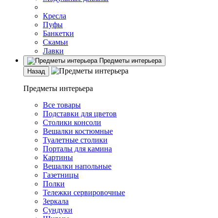
Кресла
Пуфы
Банкетки
Скамьи
Лавки
Предметы интерьера
Назад
Предметы интерьера
Все товары
Подставки для цветов
Столики консоли
Вешалки костюмные
Туалетные столики
Порталы для камина
Картины
Вешалки напольные
Газетницы
Полки
Тележки сервировочные
Зеркала
Сундуки