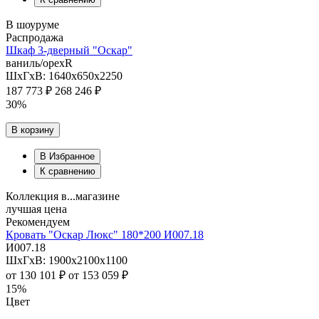
В шоуруме
Распродажа
Шкаф 3-дверный "Оскар"
ваниль/орехR
ШхГхВ: 1640х650х2250
187 773 ₽
268 246 ₽
30%
В корзину
В Избранное
К сравнению
Коллекция в...магазине
лучшая цена
Рекомендуем
Кровать "Оскар Люкс" 180*200 И007.18
И007.18
ШхГхВ: 1900х2100х1100
от
130 101 ₽
от
153 059 ₽
15%
Цвет