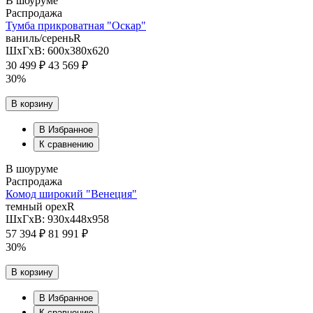
В шоуруме
Распродажа
Тумба прикроватная "Оскар"
ваниль/сереньR
ШхГхВ: 600х380х620
30 499 ₽
43 569 ₽
30%
В корзину
В Избранное
К сравнению
В шоуруме
Распродажа
Комод широкий "Венеция"
темный орехR
ШхГхВ: 930х448х958
57 394 ₽
81 991 ₽
30%
В корзину
В Избранное
К сравнению