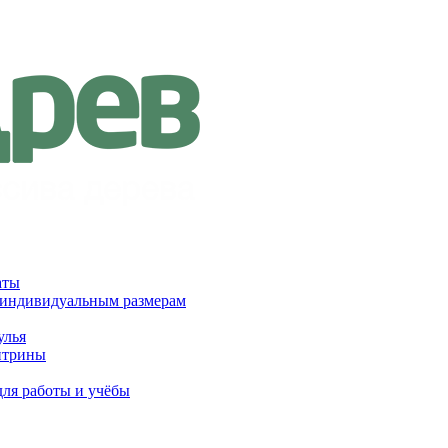
аты
 индивидуальным размерам
улья
итрины
для работы и учёбы