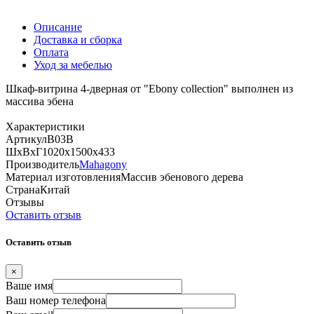
Описание
Доставка и сборка
Оплата
Уход за мебелью
Шкаф-витрина 4-дверная от "Ebony collection" выполнен из
массива эбена
Характеристики
Артикул
B03B
ШхВхГ
1020х1500х433
Производитель
Mahagony
Материал изготовления
Массив эбенового дерева
Страна
Китай
Отзывы
Оставить отзыв
Оставить отзыв
×
Ваше имя
Ваш номер телефона