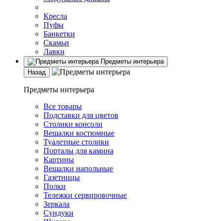
Кресла
Пуфы
Банкетки
Скамьи
Лавки
Предметы интерьера
Назад
Предметы интерьера
Все товары
Подставки для цветов
Столики консоли
Вешалки костюмные
Туалетные столики
Порталы для камина
Картины
Вешалки напольные
Газетницы
Полки
Тележки сервировочные
Зеркала
Сундуки