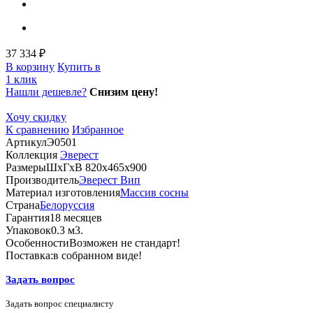
37 334 ₽
В корзину
Купить в
1 клик
Нашли дешевле?
Снизим цену!
Хочу скидку
К сравнению
Избранное
Артикул
Э0501
Коллекция
Эверест
Размеры
ШхГхВ 820х465х900
Производитель
Эверест Вип
Материал изготовления
Массив сосны
Страна
Белоруссия
Гарантия
18 месяцев
Упаковок
0.3 м3.
Особенности
Возможен не стандарт!
Поставка:
в собранном виде!
Задать вопрос
Задать вопрос специалисту