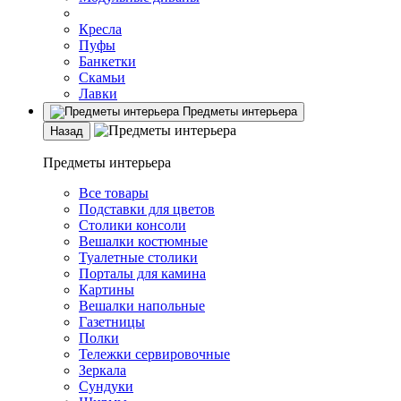
Кресла
Пуфы
Банкетки
Скамьи
Лавки
Предметы интерьера
Назад
Предметы интерьера
Все товары
Подставки для цветов
Столики консоли
Вешалки костюмные
Туалетные столики
Порталы для камина
Картины
Вешалки напольные
Газетницы
Полки
Тележки сервировочные
Зеркала
Сундуки