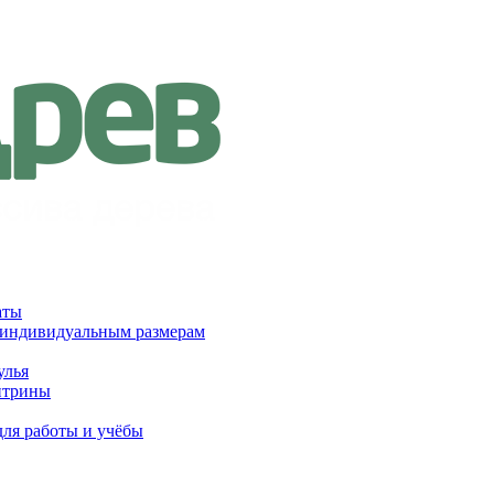
аты
 индивидуальным размерам
улья
итрины
для работы и учёбы