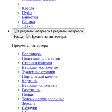
Кресла
Пуфы
Банкетки
Скамьи
Лавки
Предметы интерьера
Назад
Предметы интерьера
Все товары
Подставки для цветов
Столики консоли
Вешалки костюмные
Туалетные столики
Порталы для камина
Картины
Вешалки напольные
Газетницы
Полки
Тележки сервировочные
Зеркала
Сундуки