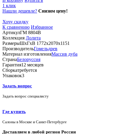
В корзину
Купить в
1 клик
Нашли дешевле?
Снизим цену!
Хочу скидку
К сравнению
Избранное
Артикул
ГМ 8804B
Коллекция
Лолита
Размеры
ШхГхВ 1772х2070х1151
Производитель
Гомельдрев
Материал изготовления
Массив дуба
Страна
Белоруссия
Гарантия
12 месяцев
Сборка
требуется
Упаковок
3
Задать вопрос
Задать вопрос специалисту
Где купить
Салоны в Москве и Санкт-Петербурге
Доставляем в любой регион России