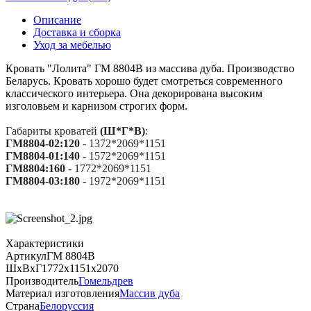
Описание
Доставка и сборка
Уход за мебелью
Кровать "Лолита" ГМ 8804В из массива дуба. Производство
Беларусь. Кровать хорошо будет смотреться современного
классического интерьера. Она декорирована высоким
изголовьем и карнизом строгих форм.
Габариты кроватей
(
Ш*Г*В
)
:
ГМ8804-02:120
- 1372*2069*1151
ГМ8804-01:140
- 1572*2069*1151
ГМ8804:160
- 1772*2069*1151
ГМ8804-03:180
- 1972*2069*1151
Характеристики
Артикул
ГМ 8804B
ШхВхГ
1772х1151х2070
Производитель
Гомельдрев
Материал изготовления
Массив дуба
Страна
Белоруссия