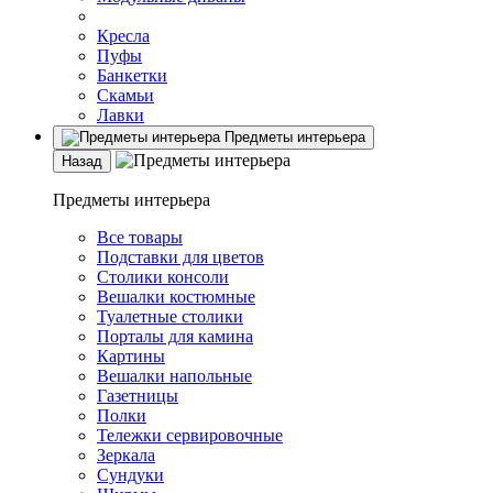
Кресла
Пуфы
Банкетки
Скамьи
Лавки
Предметы интерьера
Назад
Предметы интерьера
Все товары
Подставки для цветов
Столики консоли
Вешалки костюмные
Туалетные столики
Порталы для камина
Картины
Вешалки напольные
Газетницы
Полки
Тележки сервировочные
Зеркала
Сундуки