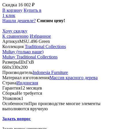
Скидка 16 002 ₽
В корзину
Купить в
1 клик
Нашли дешевле?
Снизим цену!
Хочу скидку
К сравнению
Избранное
Артикул
MSU.496 Green
Коллекция
Traditional Collections
Multay (только наше)
Multay Traditional Collections
Размеры
ШхГхВ
660х330х200
Производитель
Indonesia Furniture
Материал изготовления
Массив красного дерева
Страна
Индонезия
Гарантия
12 месяцев
Сборка
Не требуется
Упаковок
1
Особенности
При производстве многие элементы
выполняются вручную
Задать вопрос
Задать вопрос специалисту