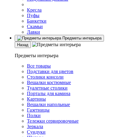
Кресла
Пуфы
Банкетки
Скамьи
Лавки
Предметы интерьера
Назад
Предметы интерьера
Все товары
Подставки для цветов
Столики консоли
Вешалки костюмные
Туалетные столики
Порталы для камина
Картины
Вешалки напольные
Газетницы
Полки
Тележки сервировочные
Зеркала
Сундуки