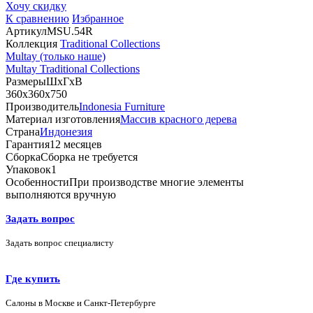
Хочу скидку
К сравнению
Избранное
Артикул
MSU.54R
Коллекция
Traditional Collections
Multay (только наше)
Multay Traditional Collections
Размеры
ШхГхВ
360х360х750
Производитель
Indonesia Furniture
Материал изготовления
Массив красного дерева
Страна
Индонезия
Гарантия
12 месяцев
Сборка
Сборка не требуется
Упаковок
1
Особенности
При производстве многие элементы
выполняются вручную
Задать вопрос
Задать вопрос специалисту
Где купить
Салоны в Москве и Санкт-Петербурге