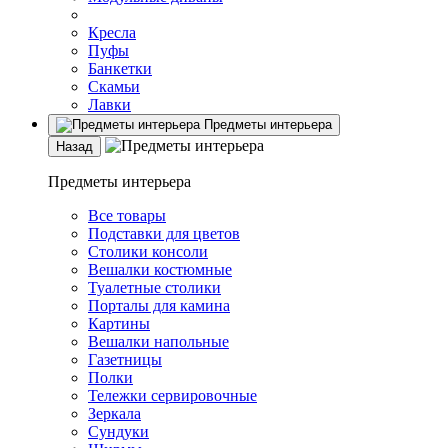
Кресла
Пуфы
Банкетки
Скамьи
Лавки
Предметы интерьера
Назад
Предметы интерьера
Все товары
Подставки для цветов
Столики консоли
Вешалки костюмные
Туалетные столики
Порталы для камина
Картины
Вешалки напольные
Газетницы
Полки
Тележки сервировочные
Зеркала
Сундуки