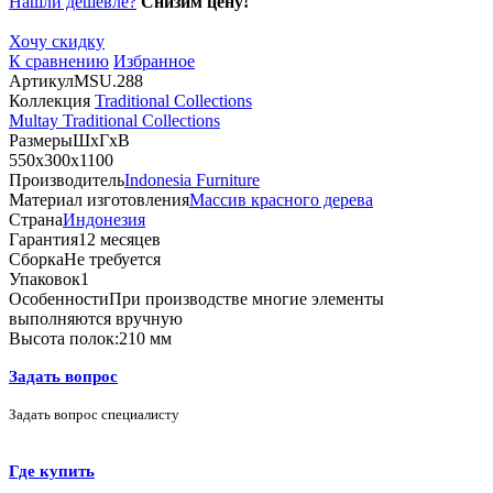
Нашли дешевле?
Снизим цену!
Хочу скидку
К сравнению
Избранное
Артикул
MSU.288
Коллекция
Traditional Collections
Multay Traditional Collections
Размеры
ШхГхВ
550х300х1100
Производитель
Indonesia Furniture
Материал изготовления
Массив красного дерева
Страна
Индонезия
Гарантия
12 месяцев
Сборка
Не требуется
Упаковок
1
Особенности
При производстве многие элементы
выполняются вручную
Высота полок:
210 мм
Задать вопрос
Задать вопрос специалисту
Где купить