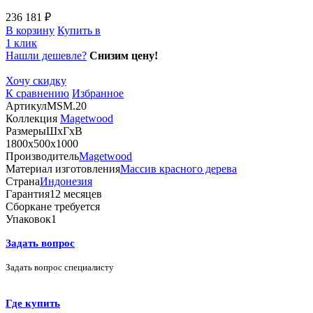
236 181 ₽
В корзину
Купить в
1 клик
Нашли дешевле?
Снизим цену!
Хочу скидку
К сравнению
Избранное
Артикул
MSM.20
Коллекция
Magetwood
Размеры
ШхГхВ
1800х500х1000
Производитель
Magetwood
Материал изготовления
Массив красного дерева
Страна
Индонезия
Гарантия
12 месяцев
Сборка
не требуется
Упаковок
1
Задать вопрос
Задать вопрос специалисту
Где купить