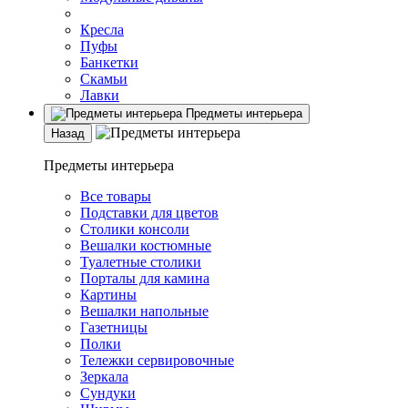
Кресла
Пуфы
Банкетки
Скамьи
Лавки
Предметы интерьера
Назад
Предметы интерьера
Все товары
Подставки для цветов
Столики консоли
Вешалки костюмные
Туалетные столики
Порталы для камина
Картины
Вешалки напольные
Газетницы
Полки
Тележки сервировочные
Зеркала
Сундуки