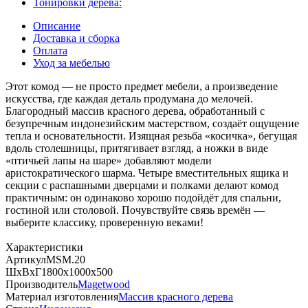
Тонировки дерева:
Описание
Доставка и сборка
Оплата
Уход за мебелью
Этот комод — не просто предмет мебели, а произведение
искусства, где каждая деталь продумана до мелочей.
Благородный массив красного дерева, обработанный с
безупречным индонезийским мастерством, создаёт ощущение
тепла и основательности. Изящная резьба «косичка», бегущая
вдоль столешницы, притягивает взгляд, а ножки в виде
«птичьей лапы на шаре» добавляют модели
аристократического шарма. Четыре вместительных ящика и
секции с распашными дверцами и полками делают комод
практичным: он одинаково хорошо подойдёт для спальни,
гостиной или столовой. Почувствуйте связь времён —
выберите классику, проверенную веками!
Характеристики
Артикул
MSM.20
ШхВхГ
1800х1000х500
Производитель
Magetwood
Материал изготовления
Массив красного дерева