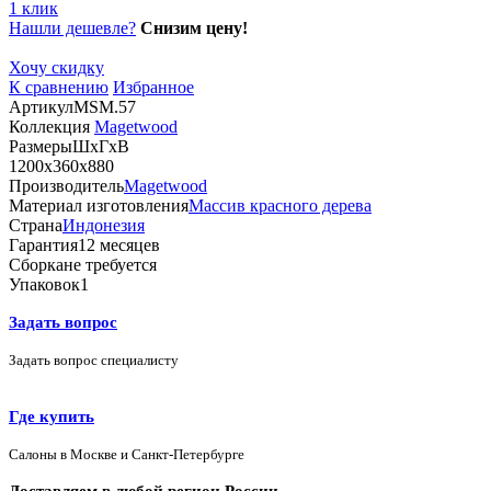
1 клик
Нашли дешевле?
Снизим цену!
Хочу скидку
К сравнению
Избранное
Артикул
MSM.57
Коллекция
Magetwood
Размеры
ШхГхВ
1200х360х880
Производитель
Magetwood
Материал изготовления
Массив красного дерева
Страна
Индонезия
Гарантия
12 месяцев
Сборка
не требуется
Упаковок
1
Задать вопрос
Задать вопрос специалисту
Где купить
Салоны в Москве и Санкт-Петербурге