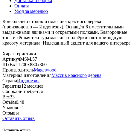
Доставка и сборка
Оплата
Уход за мебелью
Консольный столик из массива красного дерева
(производство — Индонезия). Оснащён 6 вместительными
выдвижными ящиками и открытыми полками. Благородные
тона и тёплая текстура массива подчёркивают природную
красоту материала. Изысканный акцент для вашего интерьера.
Характеристики
Артикул
MSM.57
ШхВхГ
1200х880х360
Производитель
Magetwood
Материал изготовления
Массив красного дерева
Страна
Индонезия
Гарантия
12 месяцев
Сборка
не требуется
Вес
33
Объём
0.48
Упаковок
1
Отзывы
Оставить отзыв
Оставить отзыв