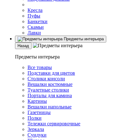
Кресла
Пуфы
Банкетки
Скамьи
Лавки
Предметы интерьера
Назад
Предметы интерьера
Все товары
Подставки для цветов
Столики консоли
Вешалки костюмные
Туалетные столики
Порталы для камина
Картины
Вешалки напольные
Газетницы
Полки
Тележки сервировочные
Зеркала
Сундуки