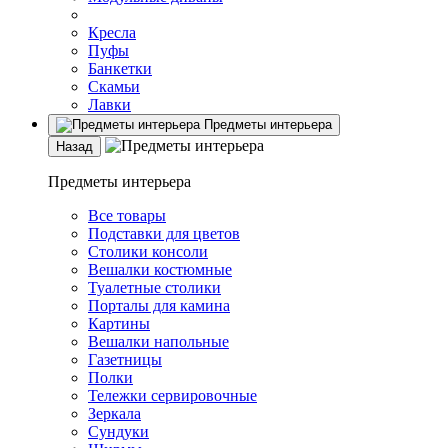
Кресла
Пуфы
Банкетки
Скамьи
Лавки
Предметы интерьера
Назад
Предметы интерьера
Все товары
Подставки для цветов
Столики консоли
Вешалки костюмные
Туалетные столики
Порталы для камина
Картины
Вешалки напольные
Газетницы
Полки
Тележки сервировочные
Зеркала
Сундуки