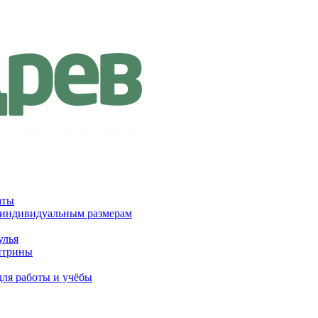
аты
 индивидуальным размерам
улья
итрины
для работы и учёбы