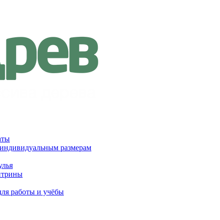
аты
 индивидуальным размерам
улья
итрины
для работы и учёбы