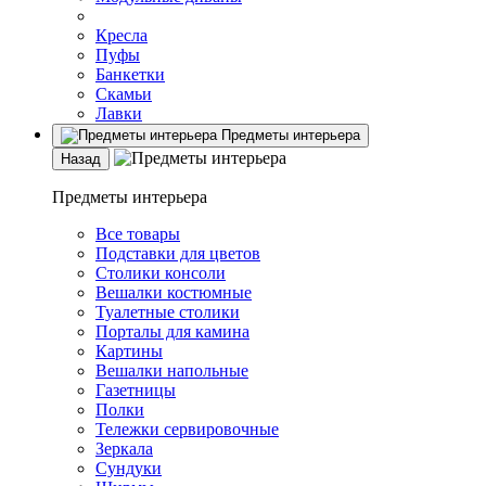
Кресла
Пуфы
Банкетки
Скамьи
Лавки
Предметы интерьера
Назад
Предметы интерьера
Все товары
Подставки для цветов
Столики консоли
Вешалки костюмные
Туалетные столики
Порталы для камина
Картины
Вешалки напольные
Газетницы
Полки
Тележки сервировочные
Зеркала
Сундуки