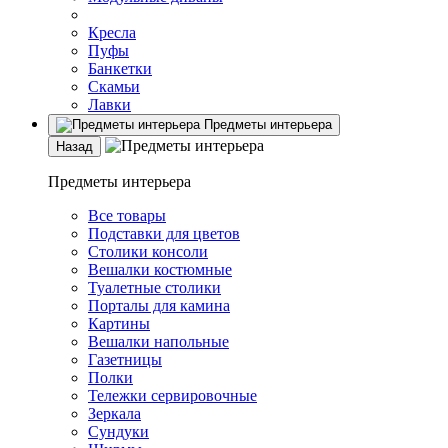
Кресла
Пуфы
Банкетки
Скамьи
Лавки
Предметы интерьера
Назад
Предметы интерьера
Все товары
Подставки для цветов
Столики консоли
Вешалки костюмные
Туалетные столики
Порталы для камина
Картины
Вешалки напольные
Газетницы
Полки
Тележки сервировочные
Зеркала
Сундуки