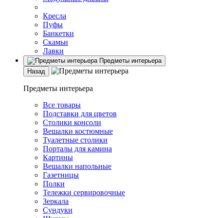
Кресла
Пуфы
Банкетки
Скамьи
Лавки
Предметы интерьера
Назад
Предметы интерьера
Все товары
Подставки для цветов
Столики консоли
Вешалки костюмные
Туалетные столики
Порталы для камина
Картины
Вешалки напольные
Газетницы
Полки
Тележки сервировочные
Зеркала
Сундуки