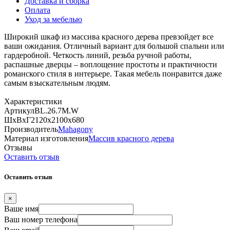
Доставка и сборка
Оплата
Уход за мебелью
Широкий шкаф из массива красного дерева превзойдет все
ваши ожидания. Отличный вариант для большой спальни или
гардеробной. Четкость линий, резьба ручной работы,
распашные дверцы – воплощение простоты и практичности
романского стиля в интерьере. Такая мебель понравится даже
самым взыскательным людям.
Характеристики
Артикул
BL.26.7M.W
ШхВхГ
2120х2100х680
Производитель
Mahagony
Материал изготовления
Массив красного дерева
Отзывы
Оставить отзыв
Оставить отзыв
×
Ваше имя
Ваш номер телефона