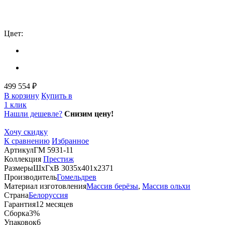
Цвет:
499 554 ₽
В корзину
Купить в
1 клик
Нашли дешевле?
Снизим цену!
Хочу скидку
К сравнению
Избранное
Артикул
ГМ 5931-11
Коллекция
Престиж
Размеры
ШхГхВ 3035х401х2371
Производитель
Гомельдрев
Материал изготовления
Массив берёзы
,
Массив ольхи
Страна
Белоруссия
Гарантия
12 месяцев
Сборка
3%
Упаковок
6