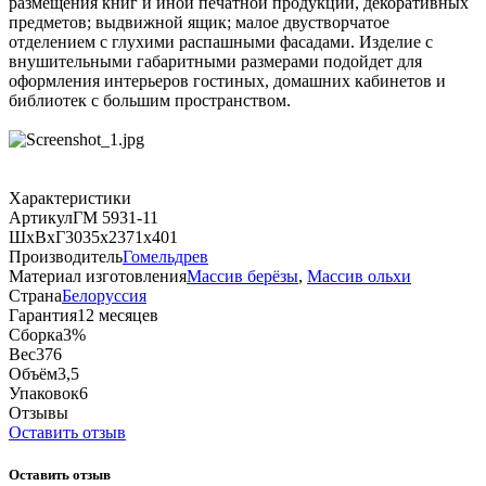
размещения книг и иной печатной продукции, декоративных
предметов; выдвижной ящик; малое двустворчатое
отделением с глухими распашными фасадами. Изделие с
внушительными габаритными размерами подойдет для
оформления интерьеров гостиных, домашних кабинетов и
библиотек с большим пространством.
Характеристики
Артикул
ГМ 5931-11
ШхВхГ
3035х2371х401
Производитель
Гомельдрев
Материал изготовления
Массив берёзы
,
Массив ольхи
Страна
Белоруссия
Гарантия
12 месяцев
Сборка
3%
Вес
376
Объём
3,5
Упаковок
6
Отзывы
Оставить отзыв
Оставить отзыв