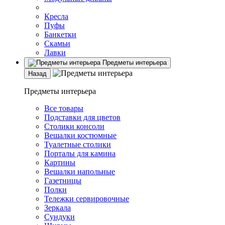
Кресла
Пуфы
Банкетки
Скамьи
Лавки
Предметы интерьера
Назад
Предметы интерьера
Все товары
Подставки для цветов
Столики консоли
Вешалки костюмные
Туалетные столики
Порталы для камина
Картины
Вешалки напольные
Газетницы
Полки
Тележки сервировочные
Зеркала
Сундуки