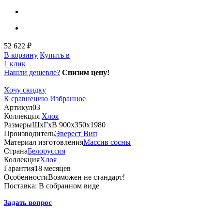
52 622 ₽
В корзину
Купить в
1 клик
Нашли дешевле?
Снизим цену!
Хочу скидку
К сравнению
Избранное
Артикул
03
Коллекция
Хлоя
Размеры
ШхГхВ 900х350х1980
Производитель
Эверест Вип
Материал изготовления
Массив сосны
Страна
Белоруссия
Коллекция
Хлоя
Гарантия
18 месяцев
Особенности
Возможен не стандарт!
Поставка:
В собранном виде
Задать вопрос