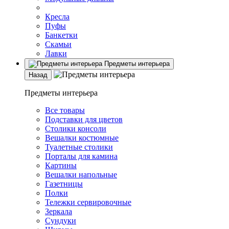
Кресла
Пуфы
Банкетки
Скамьи
Лавки
Предметы интерьера
Назад
Предметы интерьера
Все товары
Подставки для цветов
Столики консоли
Вешалки костюмные
Туалетные столики
Порталы для камина
Картины
Вешалки напольные
Газетницы
Полки
Тележки сервировочные
Зеркала
Сундуки