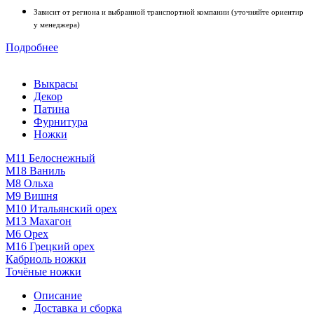
Зависит от региона и выбранной транспортной компании (уточняйте ориентир
у менеджера)
Подробнее
Выкрасы
Декор
Патина
Фурнитура
Ножки
М11 Белоснежный
М18 Ваниль
M8 Ольха
М9 Вишня
М10 Итальянский орех
М13 Махагон
М6 Орех
М16 Грецкий орех
Кабриоль ножки
Точёные ножки
Описание
Доставка и сборка