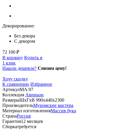
Декорирование:
Без декора
С декором
72 100 ₽
В корзину
Купить в
1 клик
Нашли дешевле?
Снизим цену!
Хочу скидку
К сравнению
Избранное
Артикул
MA.97
Коллекция
Авиньон
Размеры
ШхГхВ 990х440х2300
Производитель
Муромские мастера
Материал изготовления
Массив бука
Страна
Россия
Гарантия
12 месяцев
Сборка
требуется