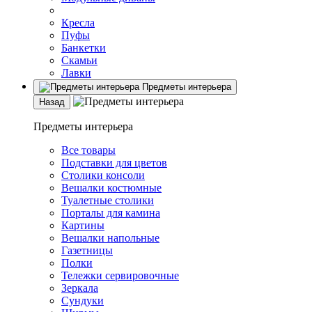
Кресла
Пуфы
Банкетки
Скамьи
Лавки
Предметы интерьера
Назад
Предметы интерьера
Все товары
Подставки для цветов
Столики консоли
Вешалки костюмные
Туалетные столики
Порталы для камина
Картины
Вешалки напольные
Газетницы
Полки
Тележки сервировочные
Зеркала
Сундуки