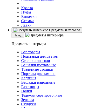
Кресла
Пуфы
Банкетки
Скамьи
Лавки
Предметы интерьера
Назад
Предметы интерьера
Все товары
Подставки для цветов
Столики консоли
Вешалки костюмные
Туалетные столики
Порталы для камина
Картины
Вешалки напольные
Газетницы
Полки
Тележки сервировочные
Зеркала
Сундуки