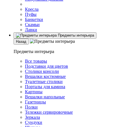
Кресла
Пуфы
Банкетки
Скамьи
Лавки
Предметы интерьера
Назад
Предметы интерьера
Все товары
Подставки для цветов
Столики консоли
Вешалки костюмные
Туалетные столики
Порталы для камина
Картины
Вешалки напольные
Газетницы
Полки
Тележки сервировочные
Зеркала
Сундуки