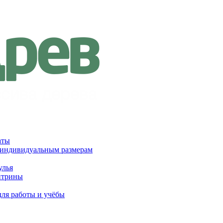
аты
 индивидуальным размерам
улья
итрины
для работы и учёбы