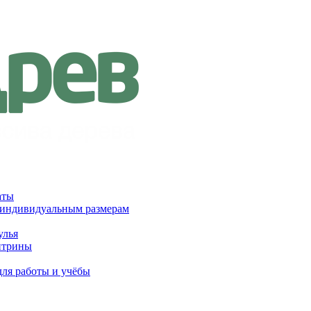
аты
 индивидуальным размерам
улья
итрины
для работы и учёбы