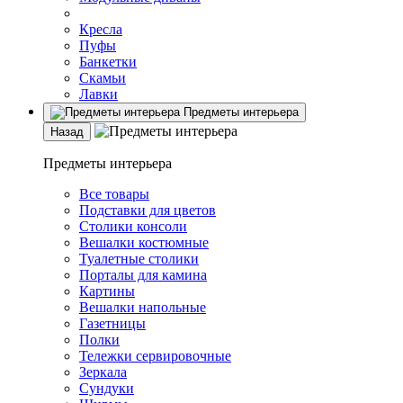
Кресла
Пуфы
Банкетки
Скамьи
Лавки
Предметы интерьера
Назад
Предметы интерьера
Все товары
Подставки для цветов
Столики консоли
Вешалки костюмные
Туалетные столики
Порталы для камина
Картины
Вешалки напольные
Газетницы
Полки
Тележки сервировочные
Зеркала
Сундуки