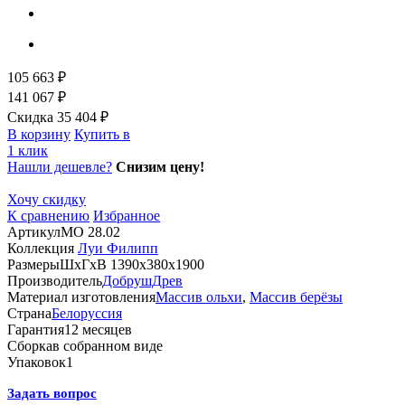
105 663 ₽
141 067 ₽
Скидка 35 404 ₽
В корзину
Купить в
1 клик
Нашли дешевле?
Снизим цену!
Хочу скидку
К сравнению
Избранное
Артикул
МО 28.02
Коллекция
Луи Филипп
Размеры
ШхГхВ 1390х380х1900
Производитель
ДобрушДрев
Материал изготовления
Массив ольхи
,
Массив берёзы
Страна
Белоруссия
Гарантия
12 месяцев
Сборка
в собранном виде
Упаковок
1
Задать вопрос