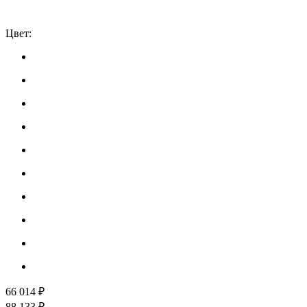
Цвет:
66 014 ₽
88 133 ₽