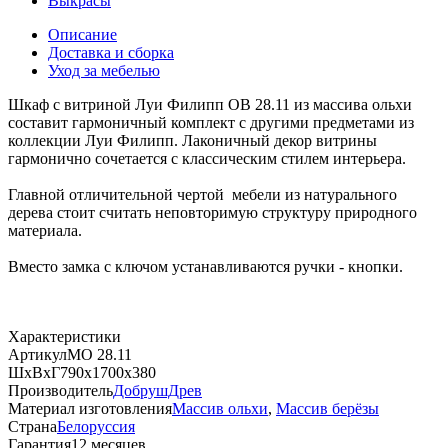
Выкрасы
Описание
Доставка и сборка
Уход за мебелью
Шкаф с витриной Луи Филипп ОВ 28.11 из массива ольхи
составит гармоничный комплект с другими предметами из
коллекции Луи Филипп. Лаконичный декор витрины
гармонично сочетается с классическим стилем интерьера.
Главной отличительной чертой мебели из натурального
дерева стоит считать неповторимую структуру природного
материала.
Вместо замка с ключом устанавливаются ручки - кнопки.
Характеристики
Артикул
МО 28.11
ШхВхГ
790х1700х380
Производитель
ДобрушДрев
Материал изготовления
Массив ольхи
,
Массив берёзы
Страна
Белоруссия
Гарантия
12 месяцев