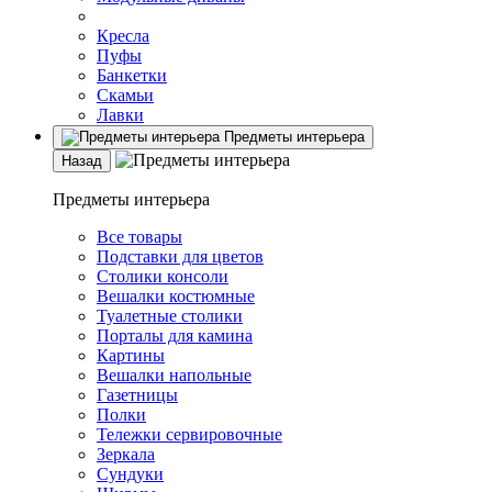
Кресла
Пуфы
Банкетки
Скамьи
Лавки
Предметы интерьера
Назад
Предметы интерьера
Все товары
Подставки для цветов
Столики консоли
Вешалки костюмные
Туалетные столики
Порталы для камина
Картины
Вешалки напольные
Газетницы
Полки
Тележки сервировочные
Зеркала
Сундуки