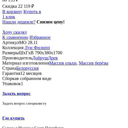
Скидка 22 119 ₽
В корзину
Купить в
1 клик
Нашли дешевле?
Снизим цену!
Хочу скидку
К сравнению
Избранное
Артикул
МО 28.11
Коллекция
Луи Филипп
Размеры
ШхГхВ 790х380х1700
Производитель
ДобрушДрев
Материал изготовления
Массив ольхи
,
Массив берёзы
Страна
Белоруссия
Гарантия
12 месяцев
Сборка
в собранном виде
Упаковок
1
Задать вопрос
Задать вопрос специалисту
Где купить
Салоны в Москве и Санкт-Петербурге