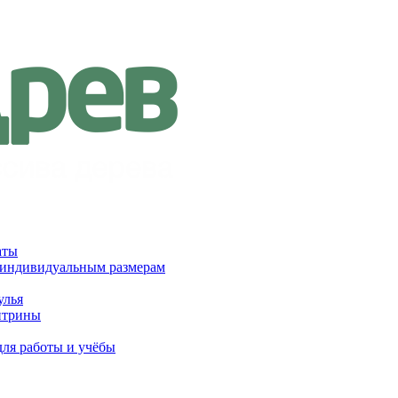
аты
 индивидуальным размерам
улья
итрины
для работы и учёбы