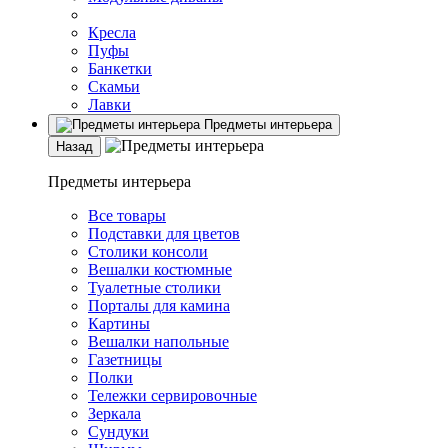
Кресла
Пуфы
Банкетки
Скамьи
Лавки
Предметы интерьера
Назад
Предметы интерьера
Все товары
Подставки для цветов
Столики консоли
Вешалки костюмные
Туалетные столики
Порталы для камина
Картины
Вешалки напольные
Газетницы
Полки
Тележки сервировочные
Зеркала
Сундуки