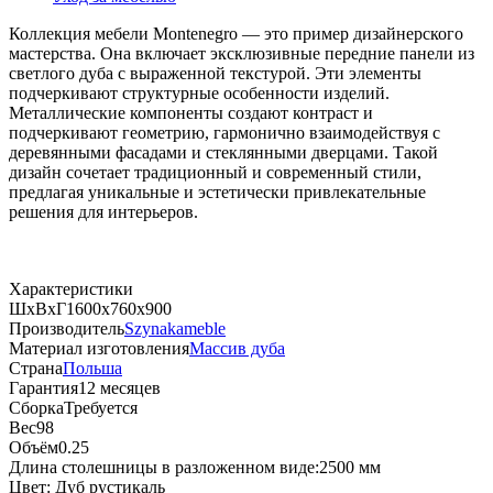
Коллекция мебели Montenegro — это пример дизайнерского
мастерства. Она включает эксклюзивные передние панели из
светлого дуба с выраженной текстурой. Эти элементы
подчеркивают структурные особенности изделий.
Металлические компоненты создают контраст и
подчеркивают геометрию, гармонично взаимодействуя с
деревянными фасадами и стеклянными дверцами. Такой
дизайн сочетает традиционный и современный стили,
предлагая уникальные и эстетически привлекательные
решения для интерьеров.
Характеристики
ШхВхГ
1600х760х900
Производитель
Szynakameble
Материал изготовления
Массив дуба
Страна
Польша
Гарантия
12 месяцев
Сборка
Требуется
Вес
98
Объём
0.25
Длина столешницы в разложенном виде:
2500 мм
Цвет:
Дуб рустикаль