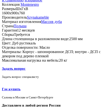
К сравнению
Избранное
Коллекция
Montenegro
Размеры
ШхГхВ
1600х900х760
Производитель
Szynakameble
Материал изготовления
Массив дуба
Страна
Польша
Гарантия
12 месяцев
Сборка
Требуется
Длина столешницы в разложенном виде:
2500 мм
Цвет:
Дуб рустикаль
Отделка поверхности:
Масло
Материалы:
Корпус - шпонированное ДСП; внутри - ДСП с
декором под дерево пленкой
Максимальная нагрузка на мебель:
20 кг
Задать вопрос
Задать вопрос специалисту
Где купить
Салоны в Москве и Санкт-Петербурге
Доставляем в любой регион России