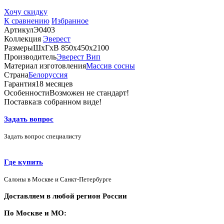
Хочу скидку
К сравнению
Избранное
Артикул
Э0403
Коллекция
Эверест
Размеры
ШхГхВ 850х450х2100
Производитель
Эверест Вип
Материал изготовления
Массив сосны
Страна
Белоруссия
Гарантия
18 месяцев
Особенности
Возможен не стандарт!
Поставка:
в собранном виде!
Задать вопрос
Задать вопрос специалисту
Где купить
Салоны в Москве и Санкт-Петербурге
Доставляем в любой регион России
По Москве и МО: