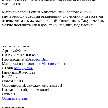
массива сосны.
Массив из сосны очень качественный, долговечный и
впечатляющий своими различными рисунками и цветовыми
оттенками, а так же экологичный, бюджетный. Такую мебель
можно поставить как в дом, так и на улицу под настил.
Характеристики
Артикул
Э0403
ШхВхГ
850х2100х450
Производитель
Эверест Вип
Материал изготовления
Массив сосны
Страна
Белоруссия
Гарантия
18 месяцев
Вес
77 кг.
Объём
0.9 м3.
Особенности
Возможен не стандарт!
Поставка:
в собранном виде!
Отзывы
Оставить отзыв
Оставить отзыв