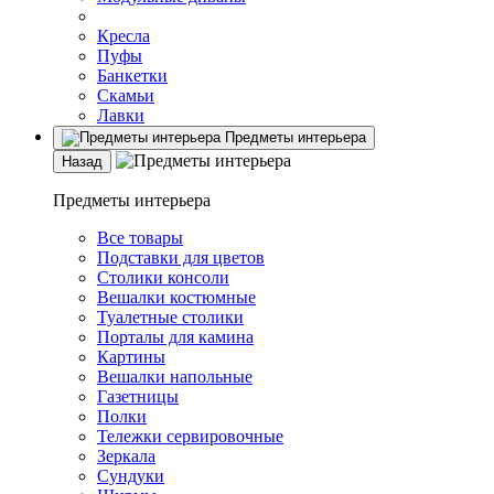
Кресла
Пуфы
Банкетки
Скамьи
Лавки
Предметы интерьера
Назад
Предметы интерьера
Все товары
Подставки для цветов
Столики консоли
Вешалки костюмные
Туалетные столики
Порталы для камина
Картины
Вешалки напольные
Газетницы
Полки
Тележки сервировочные
Зеркала
Сундуки