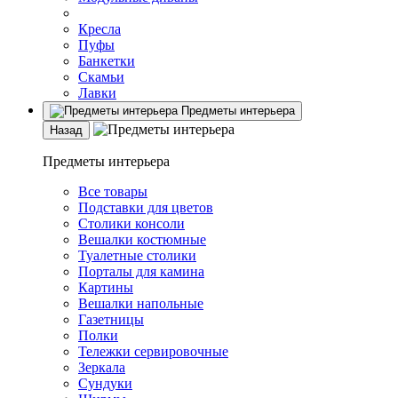
Кресла
Пуфы
Банкетки
Скамьи
Лавки
Предметы интерьера
Назад
Предметы интерьера
Все товары
Подставки для цветов
Столики консоли
Вешалки костюмные
Туалетные столики
Порталы для камина
Картины
Вешалки напольные
Газетницы
Полки
Тележки сервировочные
Зеркала
Сундуки