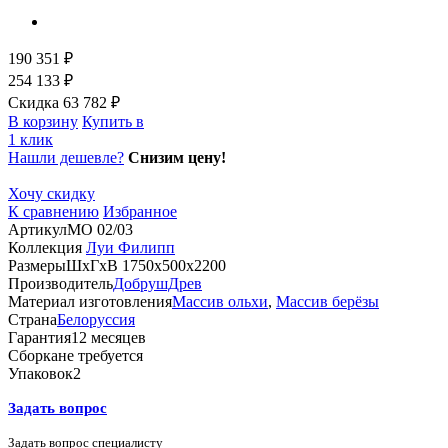
190 351 ₽
254 133 ₽
Скидка 63 782 ₽
В корзину
Купить в
1 клик
Нашли дешевле?
Снизим цену!
Хочу скидку
К сравнению
Избранное
Артикул
МО 02/03
Коллекция
Луи Филипп
Размеры
ШхГхВ 1750х500х2200
Производитель
ДобрушДрев
Материал изготовления
Массив ольхи
,
Массив берёзы
Страна
Белоруссия
Гарантия
12 месяцев
Сборка
не требуется
Упаковок
2
Задать вопрос
Задать вопрос специалисту