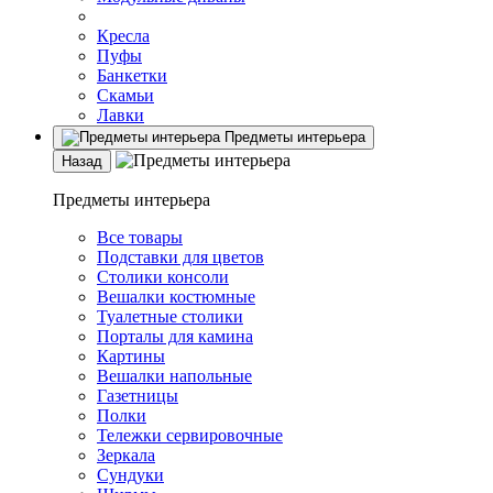
Кресла
Пуфы
Банкетки
Скамьи
Лавки
Предметы интерьера
Назад
Предметы интерьера
Все товары
Подставки для цветов
Столики консоли
Вешалки костюмные
Туалетные столики
Порталы для камина
Картины
Вешалки напольные
Газетницы
Полки
Тележки сервировочные
Зеркала
Сундуки