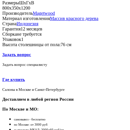
Размеры
ШхГхВ
800х350х1200
Производитель
Magetwood
Материал изготовления
Массив красного дерева
Страна
Индонезия
Гарантия
12 месяцев
Сборка
не требуется
Упаковок
1
Высота столешницы от пола:
76 см
Задать вопрос
Задать вопрос специалисту
Где купить
Салоны в Москве и Санкт-Петербурге
Доставляем в любой регион России
По Москве и МО:
самовывоз - бесплатно
по Москве: от 3000 руб
за пределы МКАД: 3000+60 руб/км