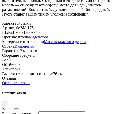
вместительные полки. Созданный в Индонезии, он не просто
мебель — он создаёт атмосферу: место для идей, заметок,
размышлений. Компактный, функциональный, благородный.
Пусть станет вашим тихим уголком вдохновения!
Характеристики
Артикул
MSM.175
ШхВхГ
800х1200х350
Производитель
Magetwood
Материал изготовления
Массив красного дерева
Страна
Индонезия
Гарантия
12 месяцев
Сборка
не требуется
Вес
50
Объём
0.43
Упаковок
1
Высота столешницы от пола:
76 см
Отзывы
Оставить отзыв
Оставить отзыв
×
Ваше имя
Ваш номер телефона