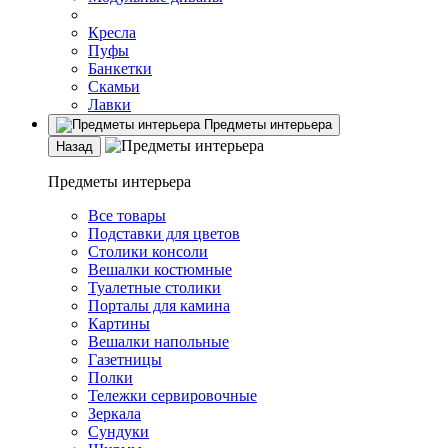
Кресла
Пуфы
Банкетки
Скамьи
Лавки
Предметы интерьера
Назад
Предметы интерьера
Все товары
Подставки для цветов
Столики консоли
Вешалки костюмные
Туалетные столики
Порталы для камина
Картины
Вешалки напольные
Газетницы
Полки
Тележки сервировочные
Зеркала
Сундуки